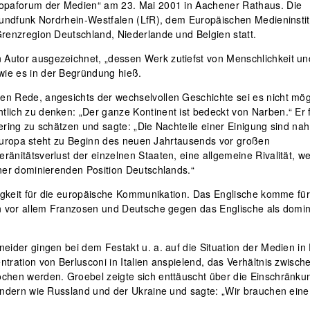
ropaforum der Medien“ am 23. Mai 2001 in Aachener Rathaus. Die
 Rundfunk Nordrhein-Westfalen (LfR), dem Europäischen Medieninstit
Grenzregion Deutschland, Niederlande und Belgien statt.
Autor ausgezeichnet, „dessen Werk zutiefst von Menschlichkeit un
ie es in der Begründung hieß.
n Rede, angesichts der wechselvollen Geschichte sei es nicht mögl
lich zu denken: „Der ganze Kontinent ist bedeckt von Narben.“ Er f
ering zu schätzen und sagte: „Die Nachteile einer Einigung sind na
t. Europa steht zu Beginn des neuen Jahrtausends vor großen
änitätsverlust der einzelnen Staaten, eine allgemeine Rivalität, w
iner dominierenden Position Deutschlands.“
rigkeit für die europäische Kommunikation. Das Englische komme für
en vor allem Franzosen und Deutsche gegen das Englische als domi
eider gingen bei dem Festakt u. a. auf die Situation der Medien in
tration von Berlusconi in Italien anspielend, das Verhältnis zwisch
ochen werden. Groebel zeigte sich enttäuscht über die Einschränku
ändern wie Russland und der Ukraine und sagte: „Wir brauchen eine