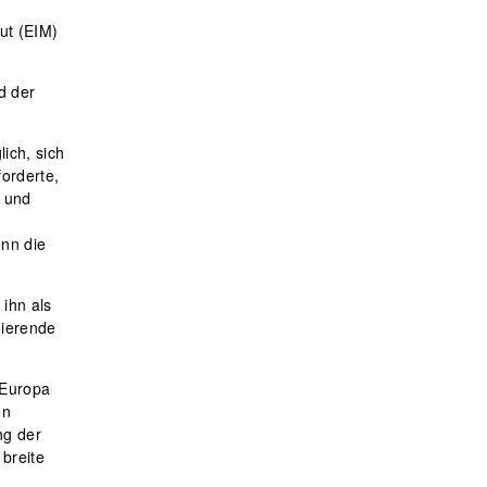
ut (EIM)
d der
ich, sich
orderte,
h und
enn die
 ihn als
nierende
 Europa
en
ng der
 breite