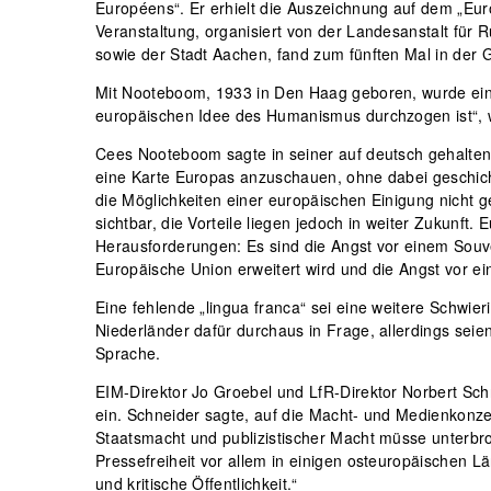
Européens“. Er erhielt die Auszeichnung auf dem „Eu
Veranstaltung, organisiert von der Landesanstalt für
sowie der Stadt Aachen, fand zum fünften Mal in der 
Mit Nooteboom, 1933 in Den Haag geboren, wurde ein 
europäischen Idee des Humanismus durchzogen ist“, w
Cees Nooteboom sagte in seiner auf deutsch gehaltene
eine Karte Europas anzuschauen, ohne dabei geschicht
die Möglichkeiten einer europäischen Einigung nicht g
sichtbar, die Vorteile liegen jedoch in weiter Zukunf
Herausforderungen: Es sind die Angst vor einem Souver
Europäische Union erweitert wird und die Angst vor e
Eine fehlende „lingua franca“ sei eine weitere Schwie
Niederländer dafür durchaus in Frage, allerdings sei
Sprache.
EIM-Direktor Jo Groebel und LfR-Direktor Norbert Schn
ein. Schneider sagte, auf die Macht- und Medienkonzen
Staatsmacht und publizistischer Macht müsse unterbr
Pressefreiheit vor allem in einigen osteuropäischen L
und kritische Öffentlichkeit.“