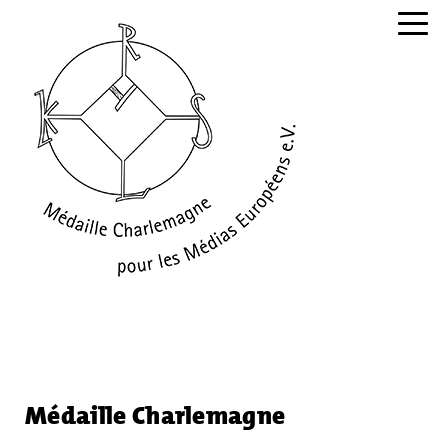
Navig
Médaille Charlemagne