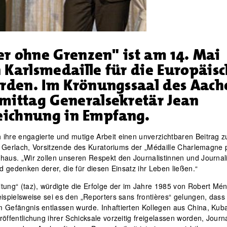
er ohne Grenzen" ist am 14. Mai
 Karlsmedaille für die Europäis
rden. Im Krönungssaal des Aach
ittag Generalsekretär Jean
zeichnung in Empfang.
ihre engagierte und mutige Arbeit einen unverzichtbaren Beitrag z
ke Gerlach, Vorsitzende des Kuratoriums der „Médaille Charlemagne 
haus. „Wir zollen unseren Respekt den Journalistinnen und Journali
d gedenken derer, die für diesen Einsatz ihr Leben ließen.“
tung“ (taz), würdigte die Erfolge der im Jahre 1985 von Robert Mén
ispielsweise sei es den „Reporters sans frontières“ gelungen, dass
 Gefängnis entlassen wurde. Inhaftierten Kollegen aus China, Kub
ffentlichung ihrer Schicksale vorzeitig freigelassen worden, Journa