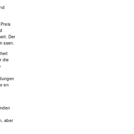
und
 Preis
nd
eit. Der
 m ssen.
heit
r die
b
rdungen
ro en
enden
n, aber