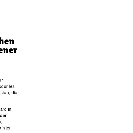
chen
ener
ur
pour les
sten, die
ard in
 der
a,
listen