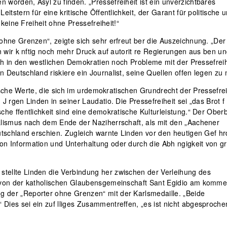
 worden, Asyl zu finden. „Pressefreiheit ist ein unverzichtbares
itstern für eine kritische Öffentlichkeit, der Garant für politische 
t keine Freiheit ohne Pressefreiheit!“
 ohne Grenzen“, zeigte sich sehr erfreut ber die Auszeichnung. „Der
en wir k nftig noch mehr Druck auf autorit re Regierungen aus ben u
auch in den westlichen Demokratien noch Probleme mit der Pressefreih
n Deutschland riskiere ein Journalist, seine Quellen offen legen zu
p ische Werte, die sich im urdemokratischen Grundrecht der Pressefrei
J rgen Linden in seiner Laudatio. Die Pressefreiheit sei „das Brot f 
che ffentlichkeit sind eine demokratische Kulturleistung.“ Der Ober
nalismus nach dem Ende der Naziherrschaft, als mit den „Aachener
eutschland erschien. Zugleich warnte Linden vor den heutigen Gef h
on Information und Unterhaltung oder durch die Abh ngigkeit von g
tellte Linden die Verbindung her zwischen der Verleihung des
di von der katholischen Glaubensgemeinschaft Sant Egidio am komm
g der „Reporter ohne Grenzen“ mit der Karlsmedaille. „Beide
Dies sei ein zuf lliges Zusammentreffen, „es ist nicht abgesproche