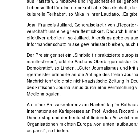
aus Pakistan, Simbabwe und Inguschetsien sei geholfen
Lebensmittel für eine demokratische Gesellschaft, der Le
kulturelle Teilhabe“, so Mika in ihrer Laudatio. „Es gib
Jean Francois Juillard, Generalsekret r von „Reporter
verschafft uns eine gr ere ffentlichkeit. Dadurch k nn
effektiver arbeiten“, so Juillard. Allerdings gebe es 
Informandenschutz m sse gew hrleistet bleiben, auch i
Der Preistr ger sei ein „Sinnbild f r praktizierte euro
manifestieren“, erkl rte Aachens Oberb rgermeister Dr. 
Demokratie“, so Linden. „Guter Journalismus und kritis
rgermeister erinnerte an die Anf nge des freien Jour
Nachrichten“ die erste nicht-nazistische Zeitung in D
des kritischen Journalismus durch eine Vermischung v
Medienmogulen.
Auf einer Pressekonferenz am Nachmittag im Rathaus s
Internationalen Karlspreises an Prof. Andrea Riccar
Donnerstag und der heute stattfindenden Auszeichnun
Organisationen m chten Europa ‚von unten‘ aufbauen.“ 
es passt“, so Linden.