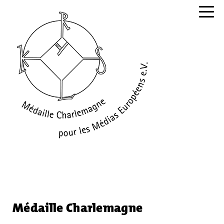
Navig
Médaille Charlemagne