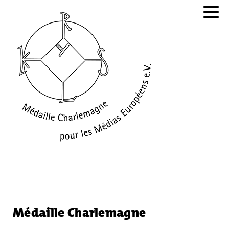
Navig
Médaille Charlemagne